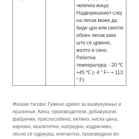
челична жица;
Надворешниот слој
на лепак може да
биде црн или светло
обоен лепак како
што се црвено,
жолто и сино.
Работна
температура: - 20 ℃
+45 ℃ (- 4 ° F~ + 113
° F)
Жешки тагови: Гумено црево за вшмукување и
празнење, Кина, производители, добавувачи,
фабрички, приспособено, евтино, ниска цена,
најново, квалитетно, напредно, издржливо,
лесно се одржува, елегантно, произведено во