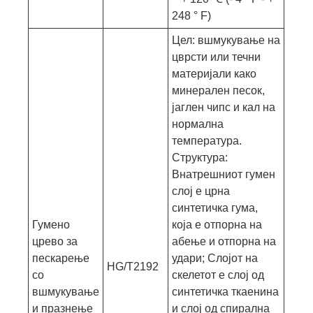
248 ° F)
Цел: вшмукување на
цврсти или течни
материјали како
минерален песок,
јаглен чипс и кал на
нормална
температура.
Структура:
Внатрешниот гумен
слој е црна
синтетичка гума,
Гумено
која е отпорна на
црево за
абење и отпорна на
пескарење
удари; Слојот на
HG/T2192
со
скелетот е слој од
вшмукување
синтетичка ткаенина
и празнење
и слој од спирална