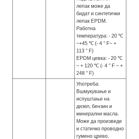
лепак може да
бидат и синтетички
лепак EPDM.
Работна
температура: - 20 ℃
~+45 ℃ (- 4 ° F~ +
113 ° F)
EPDM цевка: - 20 ℃
~ + 120 ℃ (- 4 ° F ~ +
248 ° F)
Употреба:
Вшмукување и
испуштање на
дизел, бензин и
минерални масла.
Може да произведе
и статичко проводно
гумено црево.