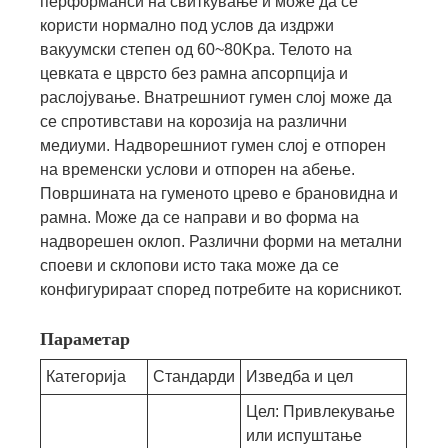
перформанси на свиткување и може да се
користи нормално под услов да издржи
вакуумски степен од 60~80Kpa. Телото на
цевката е цврсто без рамна апсорпција и
раслојување. Внатрешниот гумен слој може да
се спротивстави на корозија на различни
медиуми. Надворешниот гумен слој е отпорен
на временски услови и отпорен на абење.
Површината на гуменото црево е брановидна и
рамна. Може да се направи и во форма на
надворешен оклоп. Различни форми на метални
споеви и склопови исто така може да се
конфигурираат според потребите на корисникот.
Параметар
Категорија
Стандарди
Изведба и цел
Цел: Привлекување
или испуштање