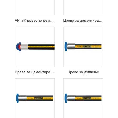
API 7K црево за цемент под висок притисок
Црево за цементирање со висок притисок
Црева за цементирање
Црево за дупчење