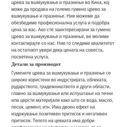
црева за вшмукување и празнење во Кина, кој
може да продава на големо гумено црево за
вшмукување и празнење. Ние можеме да
обезбедиме професионална услуга и подобра
цена за вас. Ако сте заинтересирани за гумено
црево за вшмукување и празнење, ве молиме
контактирајте со нас. Ние го следиме квалитетот
на остатокот увери дека цената на совеста,
посветена услуга.
Детали за производот
Гумените црева за вшмукување и празнење се
широко користени во индустријата, облеката,
рударството, градежништвото и други области,
главно за вшмукување или испуштање на течни
или цврсти материјали како што се вода, масло,
песок, цемент, итн. Има двоен ефект на
издржување позитивен притисок и негативен
притисок. Телото на цевката има добри