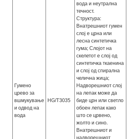
вода и неутрална
течност.
Структура:
Внатрешниот гумен
слој е црна или
лесна синтетичка
гума; Слојот на
скелетот е слој од
синтетичка ткаенина
и слој од спирална
челична жица;
Гумено
Надворешниот слој
црево за
на лепак може да
вшмукување
HG/T3035
биде црн или светло
и одвод на
обоен лепак како
вода
што се црвено,
жолто и сино.
Внатрешниот и
надворешниот