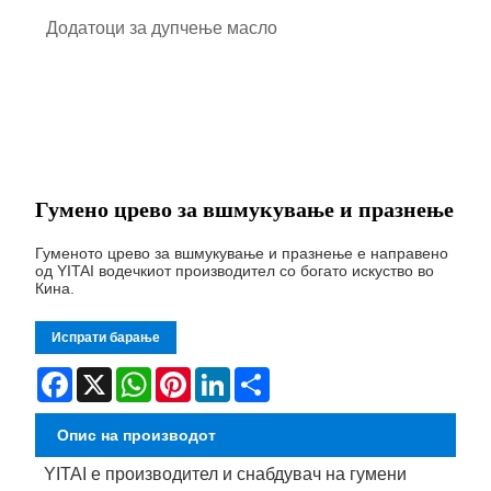
Додатоци за дупчење масло
Гумено црево за вшмукување и празнење
Гуменото црево за вшмукување и празнење е направено
од YITAI водечкиот производител со богато искуство во
Кина.
Испрати барање
Facebook
X
WhatsApp
Pinterest
LinkedIn
Share
Опис на производот
YITAI е производител и снабдувач на гумени