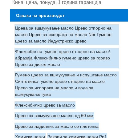
Кина, цена, понуда, 1 година гаранција
Ознака на производот
Црева за вшмукување масло Црево отпорно на
масло Црево за испорака на масло Nbr Гумено
црево за масло Индустриско црево
Флексибилно гумено црево отпорно на масло/
абразија Флексибилно гумено црево за гориво
Црево за дизел масло
Гумено црево за вшмукување и испуштање масло
Синтетичко гумено црево отпорно на масло
Црево за испорака на масло и вода за
вшмукување гума
Флексибилно црево за масло
Црево за вшмукување масло од 60 мм
Црево за ладилник за масло со плетенка
Хемиски цевки
Закрпи за хемиски цевки Pp1