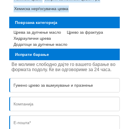
Хемиска нерѓосувачка цевка
Поврзана категорија
Црева за дупчење масло
Црево за фрактура
Хидраулични црева
Додатоци за дупчење масло
Испрати барање
Ве молиме слободно дајте го вашето барање во
формата подолу. Ќе ви одговориме за 24 часа.