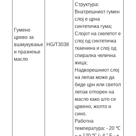
Структура:
Внатрешниот гумен
слој е црна
синтетичка гума;
Гумено
Слојот на скелетот е
црево за
слој од синтетичка
вшмукување
HG/T3038
ткаенина и слој од
и празнење
спирална челична
масло
жица;
Надворешниот слој
на лепак може да
биде црн или светол
лепак отпорен на
масло како што се
црвено, жолто и
сино.
Работна
температура: - 20 ℃
~ + 120 ℃ (- 4 ° F - +