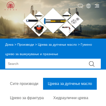
Дома
>
Производи
>
Црева за дупчење масло
> Гумено
црево за вшмукување и празнење
Сите производи
Црева за дупчење масло
Црево за фрактура
Хидраулични црева